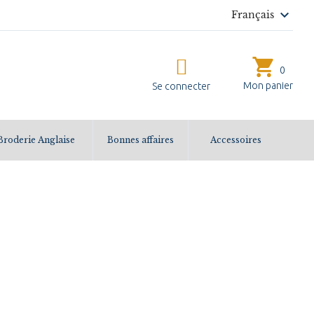

Français
shopping_cart
0
Mon panier
Se connecter
Broderie Anglaise
Bonnes affaires
Accessoires