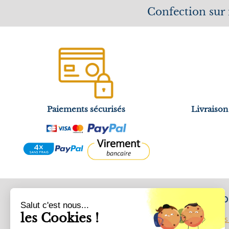
Confection sur
Paiements sécurisés
Livraison
CATEGORIES
VOTRE C
Salut c'est nous...
les Cookies !
Accueil
Informations