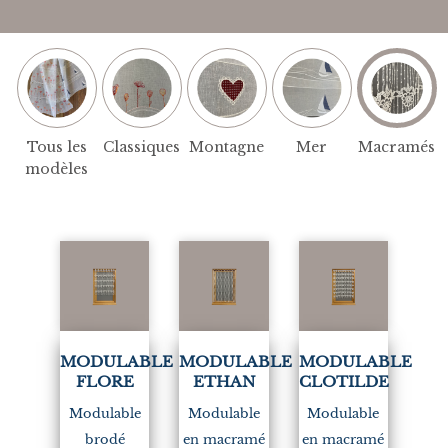
Tous les
Classiques
Montagne
Mer
Macramés
modèles
MODULABLE
MODULABLE
MODULABLE
FLORE
ETHAN
CLOTILDE
Modulable
Modulable
Modulable
brodé
en macramé
en macramé