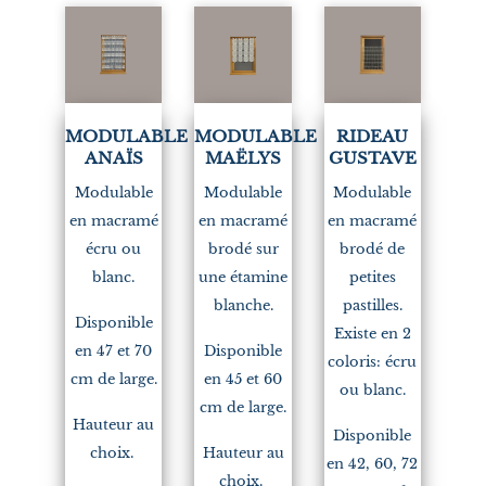
MODULABLE
MODULABLE
RIDEAU
ANAÏS
MAËLYS
GUSTAVE
Modulable
Modulable
Modulable
en macramé
en macramé
en macramé
écru ou
brodé sur
brodé de
blanc.
une étamine
petites
blanche.
pastilles.
Disponible
Existe en 2
en 47 et 70
Disponible
coloris: écru
cm de large.
en 45 et 60
ou blanc.
cm de large.
Hauteur au
Disponible
choix.
Hauteur au
en 42, 60, 72
choix.