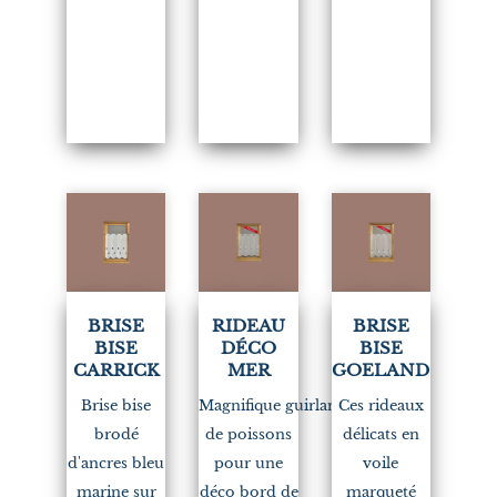
BRISE
RIDEAU
BRISE
BISE
DÉCO
BISE
CARRICK
MER
GOELAND
Brise bise
Magnifique guirlande
Ces rideaux
brodé
de poissons
délicats en
d'ancres bleu
pour une
voile
marine sur
déco bord de
marqueté