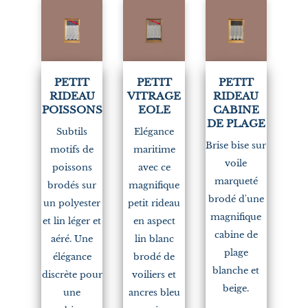
PETIT
PETIT
PETIT
RIDEAU
VITRAGE
RIDEAU
POISSONS
EOLE
CABINE
DE PLAGE
Subtils
Elégance
Brise bise sur
motifs de
maritime
voile
poissons
avec ce
marqueté
brodés sur
magnifique
brodé d'une
un polyester
petit rideau
magnifique
et lin léger et
en aspect
cabine de
aéré. Une
lin blanc
plage
élégance
brodé de
blanche et
discrète pour
voiliers et
beige.
une
ancres bleu