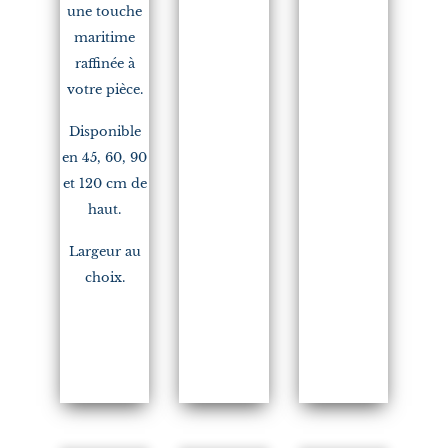
une touche
maritime
raffinée à
votre pièce.
Disponible
en 45, 60, 90
et 120 cm de
haut.
Largeur au
choix.