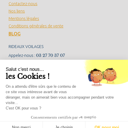
Contactez-nous
Nos liens
Mentions légales
Conditions générales de vente
BLOG
RIDEAUX VOILAGES
03 27 70 37 07
Appelez-nous :
contact@rideauxvoilages.com
Salut c'est nous...
les Cookies !
NEWSLETTER
On a attendu d'être sûrs que le contenu de
ce site vous intéresse avant de vous
déranger, mais on aimerait bien vous accompagner pendant votre
visite...
RÉSEAUX SOCIAUX
C'est OK pour vous ?
Consentements certifiés par
Non merci
Je choisis
OK pour moi