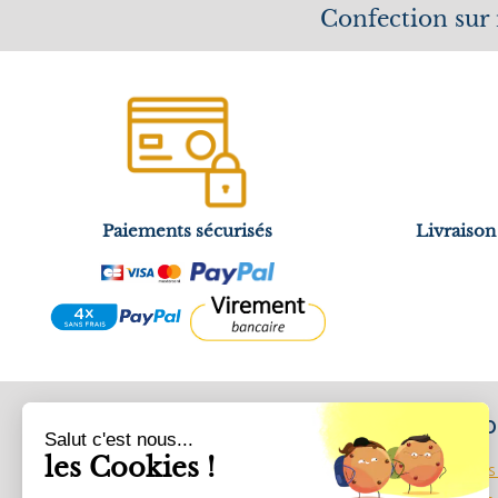
Confection sur
Paiements sécurisés
Livraison
CATEGORIES
VOTRE C
Salut c'est nous...
les Cookies !
Accueil
Informations