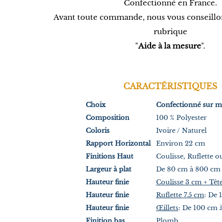
Confectionné en France.
Avant toute commande, nous vous conseillon
rubrique
"
Aide à la mesure
".
CARACTÉRISTIQUES
Choix
Confectionné sur m
Composition
100 % Polyester
Coloris
Ivoire / Naturel
Rapport
Horizontal
Environ 22 cm
Finitions Haut
Coulisse, Ruflette o
Largeur à plat
De 80 cm à 800 cm
Hauteur finie
Coulisse 3 cm + Têt
Hauteur finie
Ruflette 7.5 cm
: De 
Hauteur finie
Œillets
: De 100 cm 
Finition bas
Plomb