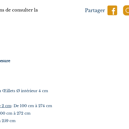
s de consulter la
Partager
esure
u Œillets Ø intérieur 4 cm
e 2 cm
: De 100 cm à 274 cm
100 cm à 272 cm
à 259 cm