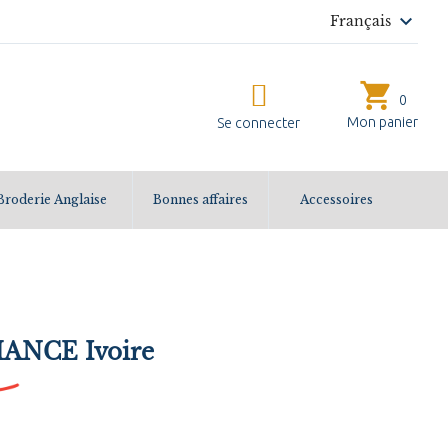

Français
shopping_cart
0
Mon panier
Se connecter
Broderie Anglaise
Bonnes affaires
Accessoires
ANCE Ivoire