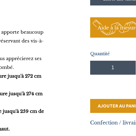
ui apporte beaucoup
réservant des vis-à-
Quantité
us apprécierez ses
 tombé.
ure jusqu'à 272 cm
sure
jusqu'à 274 cm
AJOUTER AU PANI
e jusqu'à 259 cm de
Confection / livrai
aut.