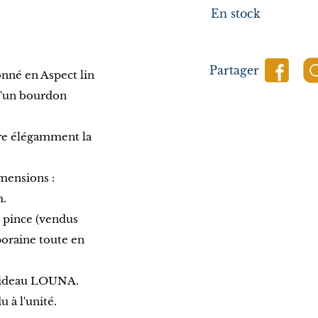
En stock
Partager
onné en Aspect lin
 d'un bourdon
ltre élégamment la
mensions :
m.
x pince (vendus
oraine toute en
 Rideau LOUNA.
 à l'unité.