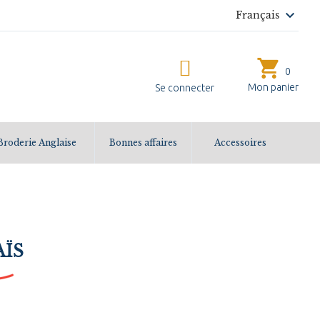

Français
shopping_cart
0
Mon panier
Se connecter
Broderie Anglaise
Bonnes affaires
Accessoires
AÏS