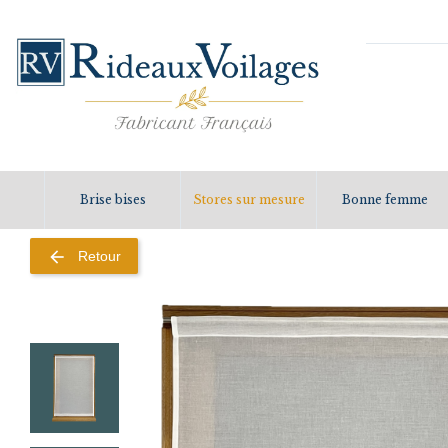
Brise bises
Stores sur mesure
Bonne femme
arrow_back
Retour