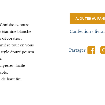
AJOUTER AU PANI
 Choisissez notre
Confection / livrai
e étamine blanche
 décoration.
umière tout en vous
Partager
 style épuré pourra
s.
yester, facile
able.
de haut fini.