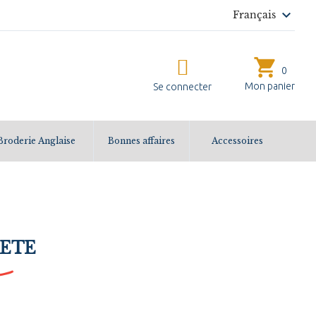

Français
shopping_cart
0
Mon panier
Se connecter
Broderie Anglaise
Bonnes affaires
Accessoires
IETE