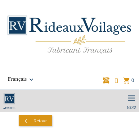

Français
shopping_cart
0
MENU
ACCUEIL
arrow_back
Retour