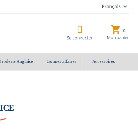

Français
shopping_cart
0
Mon panier
Se connecter
Broderie Anglaise
Bonnes affaires
Accessoires
LICE