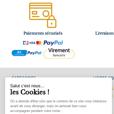
Paiements sécurisés
Livraison
CATEGORIES
VOTRE C
Salut c'est nous...
les Cookies !
Accueil
Informations
Commandes
Voilages
On a attendu d'être sûrs que le contenu

de ce site vous intéresse avant de
Avoirs
Stores sur mesure
vous déranger, mais on aimerait bien vous accompagner pendant
Adresses
Brise bises

votre visite...