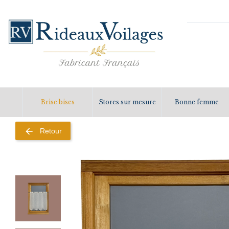
Brise bises
Stores sur mesure
Bonne femme
arrow_back
Retour