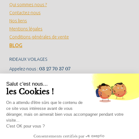
Qui sommes nous ?
Contactez-nous
Nos liens
Mentions légales
Conditions générales de vente
BLOG
RIDEAUX VOILAGES
03 27 70 37 07
Appelez-nous :
contact@rideauxvoilages.com
Salut c'est nous...
les Cookies !
NEWSLETTER
On a attendu d'être sûrs que le contenu de
ce site vous intéresse avant de vous
déranger, mais on aimerait bien vous accompagner pendant votre
visite...
RÉSEAUX SOCIAUX
C'est OK pour vous ?
Consentements certifiés par