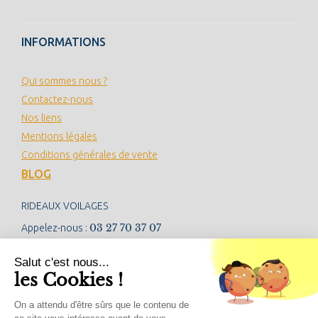
INFORMATIONS
Qui sommes nous ?
Contactez-nous
Nos liens
Mentions légales
Conditions générales de vente
BLOG
RIDEAUX VOILAGES
03 27 70 37 07
Appelez-nous :
contact@rideauxvoilages.com
Salut c'est nous...
les Cookies !
NEWSLETTER
On a attendu d'être sûrs que le contenu de